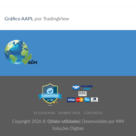
Gráfico AAPL
por TradingView
ECONOMIA
SOBRE NÓS
CONTATO
Copyright 2026 ©
QValor utilidades
| Desenvolvido por MM
Soluções Digitais